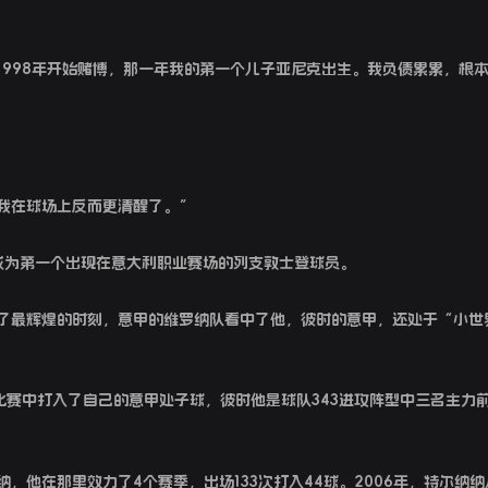
1998
年开始赌博，那一年我的第一个儿子亚尼克出生。我负债累累，根
我在球场上反而更清醒了。”
成为第一个出现在意大利职业赛场的列支敦士登球员。
了最辉煌的时刻，意甲的维罗纳队看中了他，彼时的意甲，还处于“小世
比赛中打入了自己的意甲处子球，彼时他是球队
343
进攻阵型中三名主力
纳，他在那里效力了
4
个赛季，出场
133
次打入
44
球。
2006
年，特尔纳纳