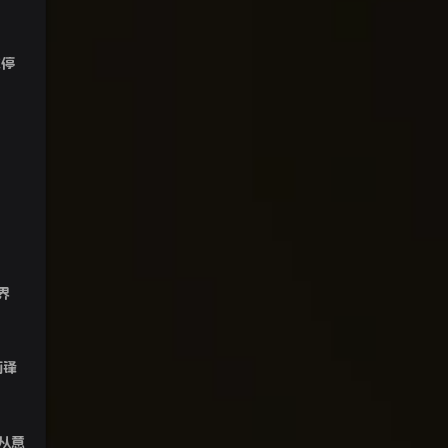
本停
界
前锋
从意