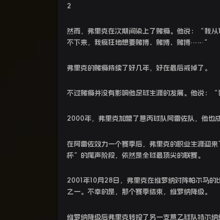
2
然而，弗里克在次期间染上了赌瘾。他说：“我从
不下来，我疯狂地想要赌博、赌博、赌博
……
”
弗里克的赌瘾持续了好几年，好在最后戒掉了。
不过赌瘾并没有影响他足球生涯的发展。他说：“
2000
年，弗里克加盟了意丙球队阿雷佐队，他也
在阿雷佐效力一个赛季后，弗里克的职业生涯迎来
杯”的尾声阶段，依然是全球最顶尖的联赛。
2001
年
10
月
28
日，弗里克在维罗纳对阵帕尔马的
之一。不幸的是，那个赛季结束，维罗纳降级。
维罗纳降级后弗里克转投了另一支意乙球队特尔纳