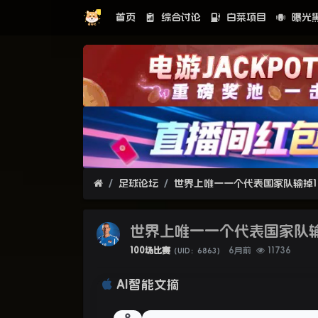
首页
综合讨论
白菜项目
曝光
足球论坛
世界上唯一一个代表国家队输掉1
世界上唯一一个代表国家队输
100场比赛
6月前
11736
（UID：6863）
AI智能文摘