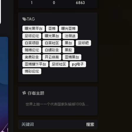
1
0
6863
TAG
曝光黑平台
亚博
曝光亚博
足球论坛
曝光黑台
注册送
白菜项目
白菜社区
黑台
足球吧
赌博论坛
白嫖彩金
黑款
免费彩金
开云体育
亚博黑台
亚博旗下平台
足球社区
pg电子
博彩论坛
作者主题
世界上唯一一个代表国家队输掉100场比赛的球员
搜索