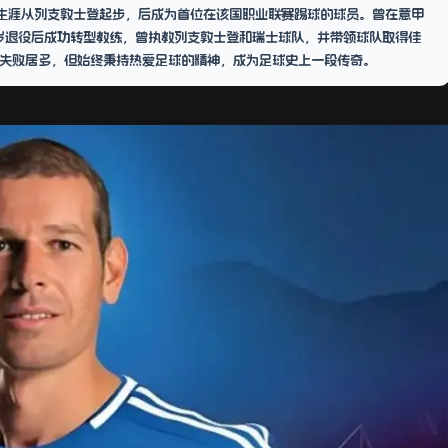
业生涯从列支敦士登起步，后成为首位在该国职业联赛踢球的球员。曾在意甲
岁退役后成功转型教练，曾执教列支敦士登和瑞士球队，并带领球队取得佳
以失败居多，但始终秉持热爱足球的精神，成为足球史上一段传奇。