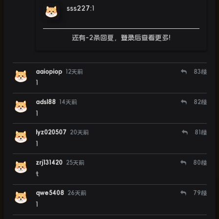
sss227
:
1
还有-2条回复，
登录
后查看更多!
aaiopiop
12天前
83
楼
1
adsl88
14天前
82
楼
1
lyz020507
20天前
81
楼
1
zrj131420
25天前
80
楼
t
qwe5408
26天前
79
楼
1