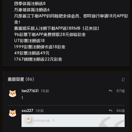
四季体育注册送8
万象城体育注册送6
凡是首次下载APP的玛雅吧全体会员，即可自行申请18元APP彩
金！
暴富娱乐新人注册下载APP送18RMB【已失效】
9b彩票下载APP免费领取28元体验彩金
U7彩票注册送18
1999彩票注册绑卡送18彩金
49彩票注册送49元
1767棋牌注册送22元彩金
最新回复
(
86
)
lan271631
1天前
87
楼
1
sss227
1天前
86
楼
aaiopiop
1