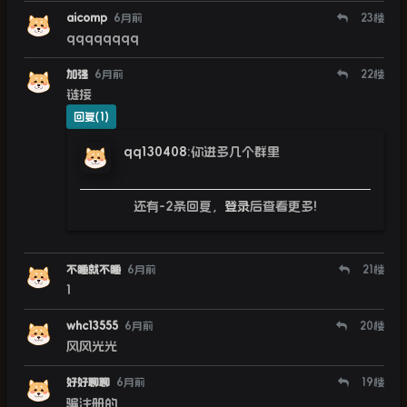
aicomp
6月前
23
楼
qqqqqqqq
加强
6月前
22
楼
链接
回复(1)
qq130408
:
你进多几个群里
还有-2条回复，
登录
后查看更多!
不睡就不睡
6月前
21
楼
1
whc13555
6月前
20
楼
风风光光
好好聊聊
6月前
19
楼
骗注册的