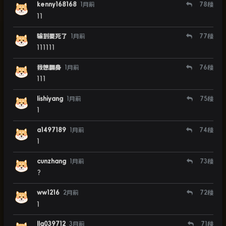
kenny168168
1月前
78
楼
11
输到要死了
1月前
77
楼
111111
我想翻身
1月前
76
楼
111
lishiyang
1月前
75
楼
1
a1497189
1月前
74
楼
1
cunzhang
1月前
73
楼
？
ww1216
2月前
72
楼
1
llq039712
3月前
71
楼