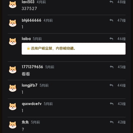
lavi503
4月前
48
楼
337527
bhj666666
4月前
47
楼
1
laiba
5月前
46
楼
该用户被监禁，内容被隐藏。
1771379656
5月前
45
楼
看看
longjifb7
5月前
44
楼
1
qsxwdcefv
5月前
43
楼
1
魚魚
5月前
42
楼
？