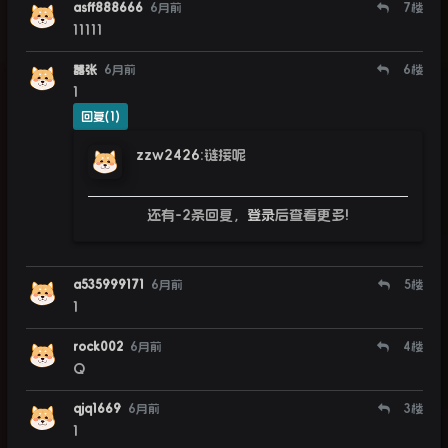
asff888666
6月前
7
楼
11111
嚣张
6月前
6
楼
1
回复(1)
zzw2426
:
链接呢
还有-2条回复，
登录
后查看更多!
a535999171
6月前
5
楼
1
rock002
6月前
4
楼
Q
qjq1669
6月前
3
楼
1