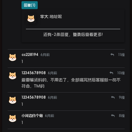
回复(1)
牢大
:
地址呢
还有-2条回复，
登录
后查看更多!
cc228194
6月前
11
楼
1
12345678908
6月前
10
楼
避雷骗资料的，不用去了，全部搞完然后客服就一句不
符合，TM的
12345678908
6月前
9
楼
1
小河边约个炮
6月前
8
楼
1