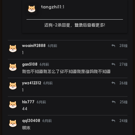
tangzhi11
:
1
还有-2条回复，
登录
后查看更多!
woaini92888
6月前
28
楼
1
gan5108
6月前
27
楼
我也不知道我怎么了你不知道我是谁吗我不知道
ywz412312
6月前
26
楼
1
hlx777
6月前
25
楼
44
qq130408
6月前
24
楼
明末