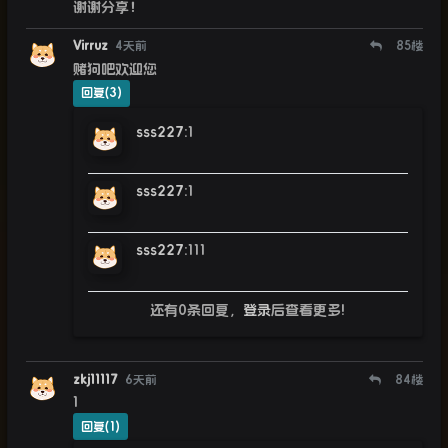
谢谢分享！
Virruz
4天前
85
楼
赌狗吧欢迎您
回复(3)
sss227
:
1
sss227
:
1
sss227
:
111
还有0条回复，
登录
后查看更多!
zkj11117
6天前
84
楼
1
回复(1)