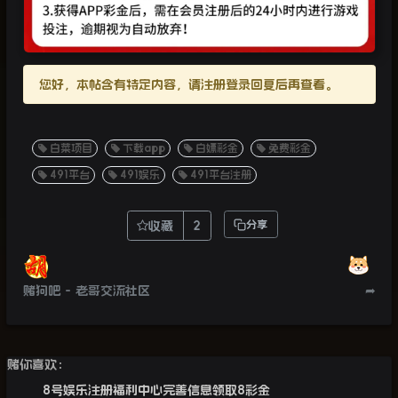
您好，本帖含有特定内容，请注册登录回复后再查看。
白菜项目
下载app
白嫖彩金
免费彩金
491平台
491娱乐
491平台注册
收藏
2
分享
赌狗吧 - 老哥交流社区
➦
赌你喜欢：
8号娱乐注册福利中心完善信息领取8彩金