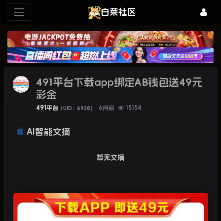
白菜社区
491平台下载app绑定AB钱包送49元
彩金
491平台
6月前
15154
（UID：6938）
AI智能文摘
暂无文摘