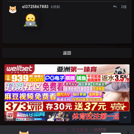
a13725867883
6月前
2
楼
返回
各大引擎搜索·赌狗吧 - 天生赢家 一触即发
×