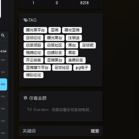
1
0
8218
TAG
曝光黑平台
亚博
曝光亚博
足球论坛
曝光黑台
注册送
白菜项目
白菜社区
黑台
足球吧
赌博论坛
白嫖彩金
黑款
开云体育
亚博黑台
免费彩金
亚博旗下平台
足球社区
pg电子
博彩论坛
作者主题
TV Garden：探索收看全球各地电视节目
搜索