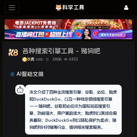
科学工具
各种搜索引擎工具 - 赌狗吧
尔克
3月前
6852
（UID：1）
AI智能文摘
本文介绍了四种主流搜索引擎：谷歌、必应、雅虎
和DuckDuckGo，以及一种特定领域搜索引擎
——赌狗吧。谷歌和必应作为国际知名搜索引
擎，功能强大，用户基数庞大；雅虎则以其综合服
务著称；DuckDuckGo则以隐私保护为卖点；赌
狗吧则针对赌博行业，提供相关搜索服务。