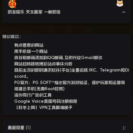
凯发娱乐 天生赢家 一触即发
➦
赌你喜欢：
有点意思的网站
用手机搭一个网站
将谷歌邮箱添加到QQ邮箱,及时代收Gmail邮件
网站劫持跳转博彩站点事件分析
目前主流的即时通讯软件(平台)主要包括:IRC、Telegram和Di
scord。
PG官方：PG SOFT™推出官方游戏验证，保护玩家和运营商
搭建云手机(无需Root权限)
海外同行广告的工具
Google Voice美国号码注册教程
【科学上网】VPN工具翻墙梯子
最新回复
(
1
)