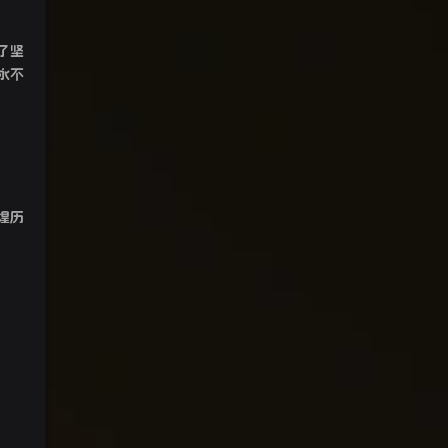
了坚
永不
煌历