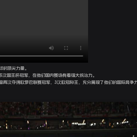
球的顶尖力量。
和多次国王杯冠军，在他们国内赛场有着强大统治力。
曾两次夺得欧罗巴联赛冠军，3次欧冠称王，充分展现了他们的国际竞争