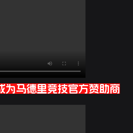
强势成为马德里竞技官方赞助商