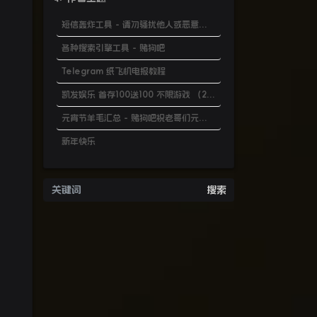
短信轰炸工具 - 请勿骚扰他人或恶意轰炸
各种搜索引擎工具 - 赌狗吧
Telegram 纸飞机电报教程
凯发娱乐 首存100送100 不限游戏 （2026.4.26更新）
元宵节羊毛汇总 - 赌狗吧祝老哥们元宵节快乐
新年快乐
搜索