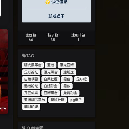
认证信息
凯发娱乐
主题数
帖子数
注册排名
66
38
1
TAG
曝光黑平台
亚博
曝光亚博
足球论坛
曝光黑台
注册送
白菜项目
白菜社区
黑台
足球吧
赌博论坛
白嫖彩金
黑款
开云体育
亚博黑台
免费彩金
亚博旗下平台
足球社区
pg电子
博彩论坛
作者主题