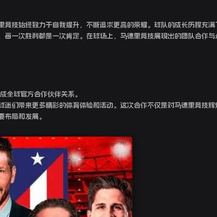
里竞技始终致力于自我提升，不断追求更高的荣耀。球队的成长历程充满
，每一次胜利都是一次肯定。在球场上，马德里竞技展现出的团队合作与
达成全球官方合作伙伴关系。
球迷们带来更多精彩的体育体验和活动。这次合作不仅是对马德里竞技辉
要布局和发展。