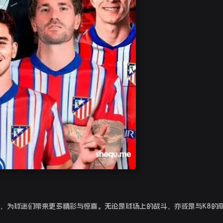
暴，为球迷们带来更多精彩与惊喜。无论是球场上的战斗，亦或是与K8的