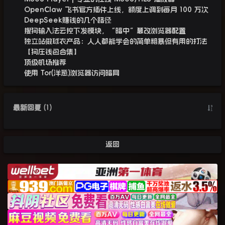
OpenClaw 飞书官方插件上线，额度上调到每月 100 万次
DeepSeek赚钱的几个路径
搜狗输入法云控下发模块，“暗中”篡改浏览器配置
独立站做球衣产品：人人都能学会的简单粗暴但有用的打法
【狗庄钱包合集】
顶级机场推荐
使用 Tor(洋葱)浏览器访问暗网
最新回复
(
1
)
返回