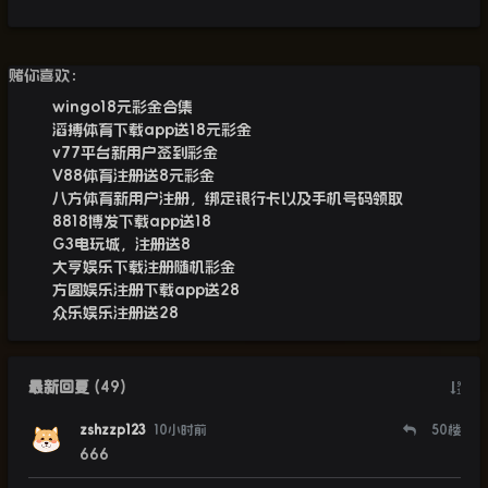
赌你喜欢：
wingo18元彩金合集
滔搏体育下载app送18元彩金
v77平台新用户签到彩金
V88体育注册送8元彩金
八方体育新用户注册，绑定银行卡以及手机号码领取
8818博发下载app送18
G3电玩城，注册送8
大亨娱乐下载注册随机彩金
方圆娱乐注册下载app送28
众乐娱乐注册送28
最新回复
(
49
)
zshzzp123
10小时前
50
楼
666