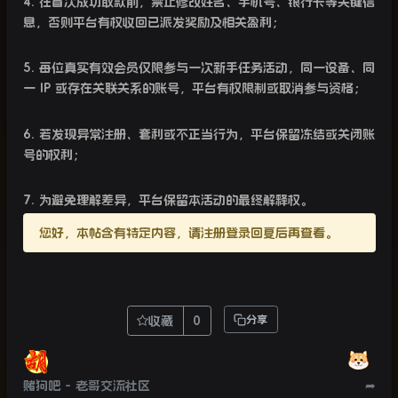
4.
在首次成功取款前，禁止修改姓名、手机号、银行卡等关键信
息，否则平台有权收回已派发奖励及相关盈利；
5.
每位真实有效会员仅限参与一次新手任务活动，同一设备、同
一
IP
或存在关联关系的账号，平台有权限制或取消参与资格；
6.
若发现异常注册、套利或不正当行为，平台保留冻结或关闭账
号的权利；
7.
为避免理解差异，平台保留本活动的最终解释权。
您好，本帖含有特定内容，请注册登录回复后再查看。
收藏
0
分享
赌狗吧 - 老哥交流社区
➦