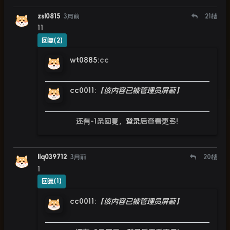
zsl0815
3月前
21
楼
11
回复(2)
wt0885
:
cc
cc0011
:
【该内容已被管理员屏蔽】
还有-1条回复，
登录
后查看更多!
llq039712
3月前
20
楼
1
回复(1)
cc0011
:
【该内容已被管理员屏蔽】