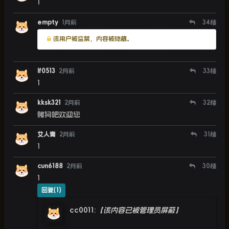
1
empty
1月前
34
楼
该用户被监禁，内容被隐藏。
lf0513
2月前
33
楼
1
kksk321
2月前
32
楼
赌狗吧欢迎您
艾人青
2月前
31
楼
1
cun6188
2月前
30
楼
1
回复(1)
cc0011
:
【该内容已被管理员屏蔽】