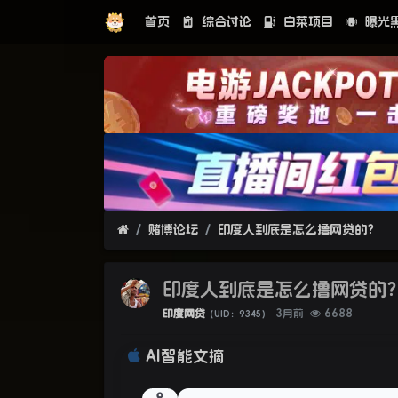
首页
综合讨论
白菜项目
曝光
赌博论坛
印度人到底是怎么撸网贷的？
印度人到底是怎么撸网贷的
印度网贷
3月前
6688
（UID：9345）
AI智能文摘