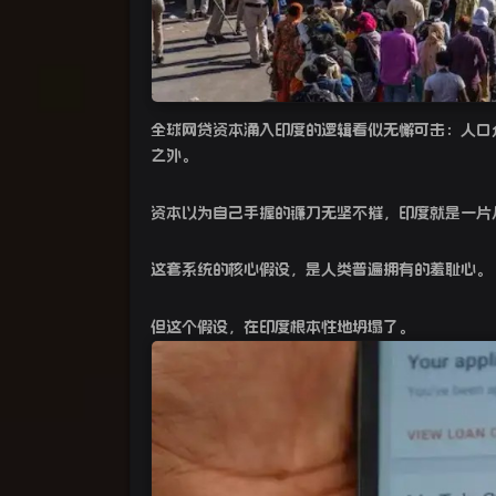
全球网贷资本涌入印度的逻辑看似无懈可击：人口
之外。
资本以为自己手握的镰刀无坚不摧，印度就是一片
这套系统的核心假设，是人类普遍拥有的羞耻心。
但这个假设，在印度根本性地坍塌了。