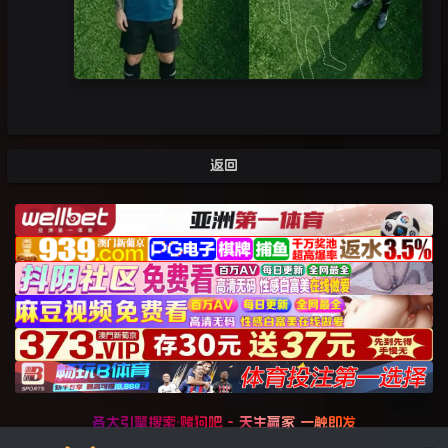
返回
各大引擎搜索·赌狗吧 - 天生赢家 一触即发