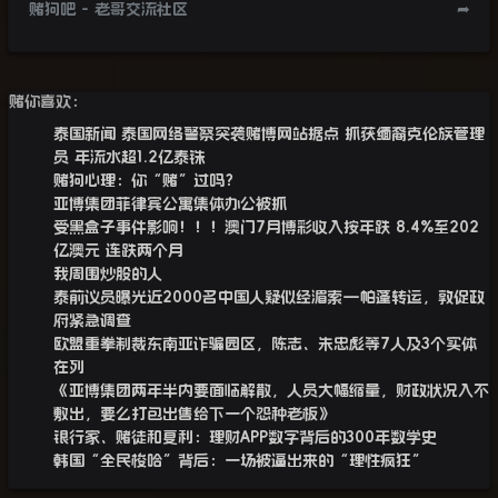
赌狗吧 - 老哥交流社区
➦
赌你喜欢：
泰国新闻 泰国网络警察突袭赌博网站据点 抓获缅裔克伦族管理
员 年流水超1.2亿泰铢
赌狗心理：你“赌”过吗？
亚博集团菲律宾公寓集体办公被抓
受黑盒子事件影响！！！澳门7月博彩收入按年跌 8.4%至202
亿澳元 连跌两个月
我周围炒股的人
泰前议员曝光近2000名中国人疑似经湄索—帕蓬转运，敦促政
府紧急调查
欧盟重拳制裁东南亚诈骗园区，陈志、朱忠彪等7人及3个实体
在列
《亚博集团两年半内要面临解散，人员大幅缩量，财政状况入不
敷出，要么打包出售给下一个怨种老板》
银行家、赌徒和复利：理财APP数字背后的300年数学史
韩国“全民梭哈”背后：一场被逼出来的“理性疯狂”