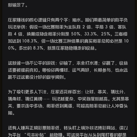
就输定了。
庄家赚钱的核心逻辑只有两个字：抽水。咱们用最简单的胜平负
玩法举例：假设一场比赛赔率为主队胜 2 倍、平局 3 倍、客队
胜 4 倍，换算成隐含概率分别是 50%、33.3%、25%。三者相
加达到 108.3%，但一场比赛三种结果的真实概率总和必然是 10
0%。多出的 8.3%，就是庄家稳稳赚走的收益。
这就像一场不公平的游戏：你输了，本金打水漂；你赢了，收益
还要被提前克扣。哪怕你再懂球、运气再好，长期参与，也永远
赢不过这套设计好的数学规则。
为了吸引更多人下注，庄家还花样百出：让球、串关、猜比分、
猜角球、猜红黄牌…… 玩法越复杂，中奖难度就越高。尤其是串
关，要求连中多场，概率低到离谱，可超高赔率总能让人冲昏头
脑。
还有人嫌弃正规彩票赔率低，转头盯上境外非法博彩网站，误以
为平台 “亏本补贴” 能稳赚。可这类平台从头到尾盯着的都是