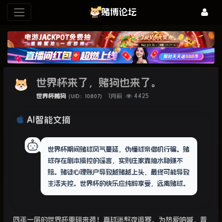
赌博论坛
世界杯来了，赌狗也来了。
世界杯赌狗
1月前
4425
（UID：10807）
AI智能文摘
世界杯期间赌球风气蔓延，伪懂球帝借机行骗。赌
球存在剧本操控的谣言，实则庄家靠抽水稳赚不
赔。赌徒心理账户导致越赌越上头，最终可能导致
生活失控。世界杯的快乐应纯粹享受，远离赌球。
四年一届的世界杯重磅来袭！真球迷熬夜追赛、为热爱呐喊，普