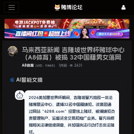
赌博论坛
马来西亚新闻 吉隆坡世界杯赌球中心
（A8体育）被捣 32中国籍男女落网
A8体育
1月前
2631
（UID：11460）
AI智能文摘
2026美加墨世界杯期间，吉隆坡警方捣毁一非法
赌博营运中心，逮捕32名中国籍嫌犯。该集团通
过网站“6288.com”经营线上赌球，被捕嫌犯负
责管理账户、监督资金交易和推广业务。警方将根
据相关法律继续调查，并加强执法行动打击非法赌
球。