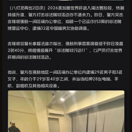
（八打灵再也2日讯）2026美加墨世界杯进入淘汰赛阶段，热潮
持续升温，警方打击非法赌球活动亦不遗余力。昨日，警方突击
吉隆坡蕉赖一间店铺办公单位，捣破一个已运作约3周的非法赌
博营运中心，逮捕32名中国籍男女协助调查。
吉隆坡总警长拿督法迪尔指出，蕉赖刑事罪案调查组于昨日凌晨
2时40分，根据情报展开“非法赌球行动11”，以严厉打击世界
杯期间的非法赌球活动。
他说，警方在蕉赖地区一间店铺办公单位内逮捕29名男子和3名
女子，年龄介于29岁至40岁之间，并当场扣押28台电脑、手
机、数据机及其他相关设备。