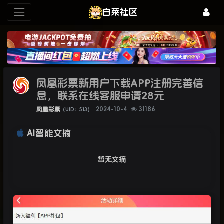
白菜社区
凤凰彩票新用户下载APP注册完善信
息，联系在线客服申请28元
凤凰彩票
2024-10-4
31186
（UID：513）
AI智能文摘
暂无文摘