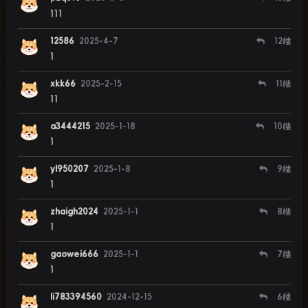
111
12586
2025-4-7
12
楼
1
xkk66
2025-2-15
11
楼
11
a3444215
2025-1-18
10
楼
1
yl950207
2025-1-8
9
楼
1
zhaigh2024
2025-1-1
8
楼
1
gaowei666
2025-1-1
7
楼
1
li783394560
2024-12-15
6
楼