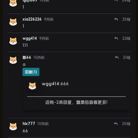
qjq1669
9月前
24
楼
1
xia226226
9月前
23
楼
1
wgg414
9月前
22
楼
111
新66
10月前
21
楼
a
回复(1)
wgg414
:
666
还有-2条回复，
登录
后查看更多!
hlx777
10月前
20
楼
66