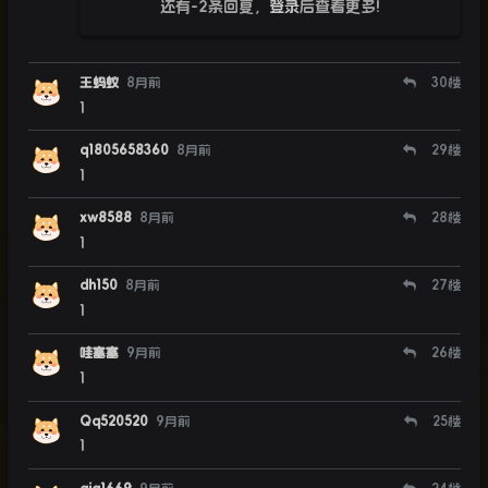
还有-2条回复，
登录
后查看更多!
王蚂蚁
8月前
30
楼
1
q1805658360
8月前
29
楼
1
xw8588
8月前
28
楼
1
dh150
8月前
27
楼
1
哇塞塞
9月前
26
楼
1
Qq520520
9月前
25
楼
1