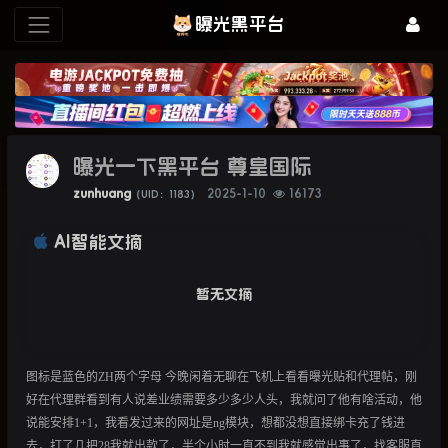
曝光黑平台
曝光一下黑平台 尊皇国际
zunhuang
2025-1-10
16173
（UID：1183）
AI智能文摘
暂无文摘
图标是蓝色的ZH两个字母 今晚闲着无聊在飞机上看看曝光贴和代理帖，刚
好在代理群看到有人说差业绩需要多少多少人头，我就问了他有啥活动，他
说能安排1+1，我看发过来的网址是ng模块，想都没想直接绑卡充了钱进
去，打了几把28我就出款了，半个小时一直不到我就感觉出事了，找客服直