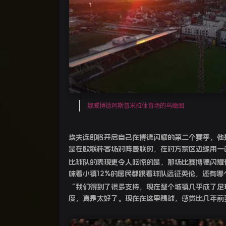
挪威博德阿斯普米拉体育场的鸟瞰图
埃夫连即将开启自己在博德闪耀的第二个赛季，他
是在欧联杯客场对阵曼联时，在对方禁区边缘用一
比球队的表现更令人吃惊的是，那场比赛博德闪耀有
味着小镇12%的居民都跟着球队远征英伦，还有
“我们得到了很多支持，现在整个城镇几乎成了足
度，真是太好了。现在在这里踢球，感觉比几年前