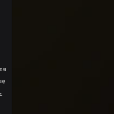
表现
着意
态