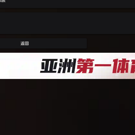
脚跟
返回