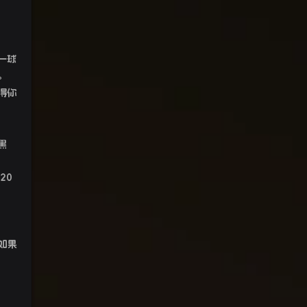
一球
。
得你
黑
20
如果