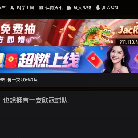
黑台
科学工具
体育资讯
成人视频
加入Q群
也想拥有一支欧冠球队
镇，也想拥有一支欧冠球队