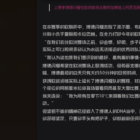
上赛季博德闪耀在欧协联淘汰赛附加赛碰上阿贾克斯
在本赛季的欧联杯中，博德闪耀击败了波尔图、布
分别小负于曼联和卡拉巴赫。在全力打好今年的欧
“在我们去往欧洲赛场之前，你会想，好吧，步子
实际上可以和很多你认为永远无法接近的优秀球队
“我认为这也是我们意识到的最好、最有趣的事情
博德闪耀希望在欧洲赛场上取得成功，但和每支挪
暗，博德最短的白天只有大约50分钟的日照时间，
获得欧战资格实际上延长了博德闪耀队的赛程，球
个座位的阿斯普米拉体育场冒着风雨甚至大雪比
埃夫连说：“我为所有在零下10℃来观看我们比
动。”
但坚韧不拔的精神已经嵌入了博德人的DNA当中
你足够坚定，只要你手头有把铲子，你就能做任