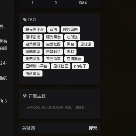
1
0
1364
TAG
赛，
曝光黑平台
亚博
曝光亚博
足球论坛
曝光黑台
注册送
里有
白菜项目
白菜社区
黑台
足球吧
的粉
赌博论坛
白嫖彩金
黑款
免费彩金
开云体育
亚博黑台
4-
亚博旗下平台
足球社区
pg电子
博彩论坛
合的
作者主题
所以
只有55000人的北极圈小镇，也想拥有一支欧冠球队
搜索