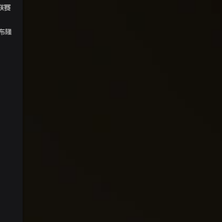
联赛
布隆