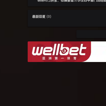
明明可以拼爹，他偏要靠才华在西甲豪门站稳
最新回复
(
0
)