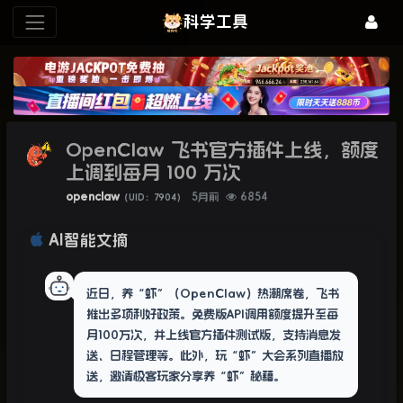
科学工具
OpenClaw 飞书官方插件上线，额度
上调到每月 100 万次
openclaw
5月前
6854
（UID：7904）
AI智能文摘
近日，养“虾”（OpenClaw）热潮席卷，飞书
推出多项利好政策。免费版API调用额度提升至每
月100万次，并上线官方插件测试版，支持消息发
送、日程管理等。此外，玩“虾”大会系列直播放
送，邀请极客玩家分享养“虾”秘籍。