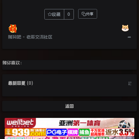
收藏
0
分享
赌狗吧 - 老哥交流社区
➦
赌你喜欢：
最新回复
(
0
)
返回