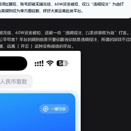
得比赛后，账号却被无端冻结，60W资金被扣，仅以“违规投注”为由打
为其规则仅为单方面收割，呼吁大家远离此类平台。
被冻结，60W资金被扣，还被一句“违规投注，以系统审核为准”打发。
公平可言？平台的规则就是只要你赢钱你就是违规投注，所谓的游戏不过
，远离（ 开云 ）这种没有诚信的平台。