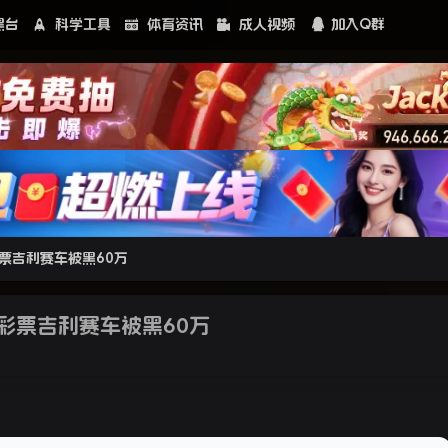
黑台
科学工具
体育资讯
成人视频
加入Q群
票吉利赛车被黑60万
彩票吉利赛车被黑60万