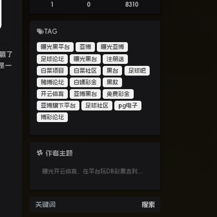
1
0
8310
TAG
曝光黑平台
亚博
曝光亚博
赢了
足球论坛
曝光黑台
注册送
是一
白菜项目
白菜社区
黑台
足球吧
赌博论坛
白嫖彩金
黑款
开云体育
亚博黑台
免费彩金
亚博旗下平台
足球社区
pg电子
博彩论坛
作者主题
曝光开云体育，在平台玩DB彩票吉利赛车被黑60万
搜索