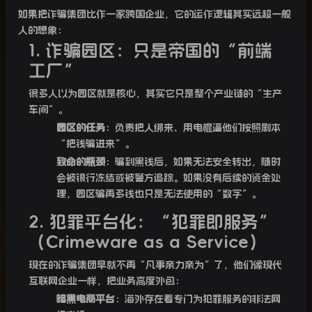
如果把诈骗集团比作一家跨国企业，它的运作逻辑其实远超一般
人的想象：
1. 诈骗园区：只是帝国的“前端
工厂”
很多人以为园区就是核心，其实它只是整个产业链的“生产
车间”。
园区的任务
：负责把人绑来、用电棍逼他们按照剧本
“把钱骗进来”。
致命的瓶颈
：骗到黑钱后，如果无法安全转出，随时
会被银行冻结或被警方追踪。如果没有后续的资金处
理，园区骗再多钱也只是无法使用的“数字”。
2. 犯罪平台化：“犯罪即服务”
（Crimeware as a Service）
现在的诈骗集团早就不再“凡事亲力亲为”了，他们像现代
互联网企业一样，把业务高度外包：
暗黑电商平台
：海外存在着专门为犯罪服务的非法网