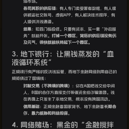
络市场。
各司其职的供应链
：有人专门卖受害者数据，有人提
供被盗社交账号、虚假APP，有人解决技术程序，有
人提供洗钱通道。
结果
：犯罪门槛极低。只要有资本，买一套“外包服
务”就能开张。
打掉一个园区，背后的供应链没有伤
及元气，很快就能扶持起下一个园区。
3. 地下银行：让黑钱蒸发的“血
液循环系统”
正规银行有严格的反洗钱监管，而地下金融网络则用自己的
规矩绕过了国境线：
对敲交易（不跨境的跨境）
：你在A国把钱交给中间
人，B国的合作方直接支付等值资金给诈骗集团。钱
在表面上只发生了本地交易，根本没有跨国流动。
信用基础
：正规金融靠国家背书，地下金融靠
长期合
作、暴力威胁和利益担保
。
4. 网络赌场：黑金的“金融搅拌