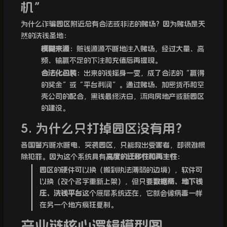
机”
为什么诈骗园区附近总有合法或非法的赌场？因为赌场是天
然的洗钱圣地：
模糊来源
：赃钱源源不断地注入赌场，经过大量、高
频、输赢不定的下注和充值后再提现。
合法化包装
：出来的钱摇身一变，成了合法的“赢得
的奖金”或“平台利润”。通过赌场、加密货币和空
壳公司的配合，黑钱最终洗白，流向房地产或新园区
的建设。
5. 为什么只打掉园区没有用？
各国警方断水断电、突袭园区，只能救出受害者，却很难根
除犯罪。因为这个系统具有
高度的迁移性和再生性
：
园区的硬件可以换（搬到执法薄弱的边境），软件可
以换（改个名字重新上架），但只要
数据商、地下钱
庄、洗钱平台
这个底层系统还在，它就会像病毒一样
在另一个地方疯狂复制。
产业链核心逻辑模型图