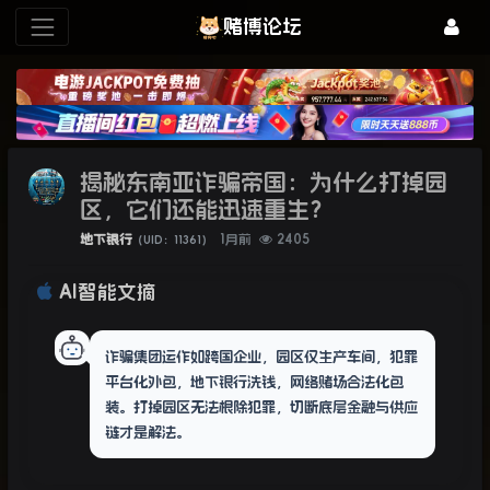
赌博论坛
揭秘东南亚诈骗帝国：为什么打掉园
区，它们还能迅速重生？
地下银行
1月前
2405
（UID：11361）
AI智能文摘
诈骗集团运作如跨国企业，园区仅生产车间，犯罪
平台化外包，地下银行洗钱，网络赌场合法化包
装。打掉园区无法根除犯罪，切断底层金融与供应
链才是解法。