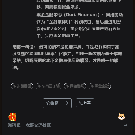
如同血管一样，通过跨境结算和复杂的资金转
移，彻底模糊资金来源。
黑金金融中心（Dark Finances）
：网络赌场
作为“金融搅拌机”将钱洗白，最后通过加密
货币和空壳公司，重新投资到房地产或新园区
中，完成黑金的再生产。
总结一句话：
最可怕的不是犯罪本身，而是犯罪拥有了高
度成熟的跨国组织与平台化能力。
打掉一栋大楼不等于摧毁
系统，切断底层的地下金融与供应链联系，才是唯一的解
法。
诈骗园区
东南亚诈骗
网络赌场
黑金金融
收藏
0
分享
赌狗吧 - 老哥交流社区
➦