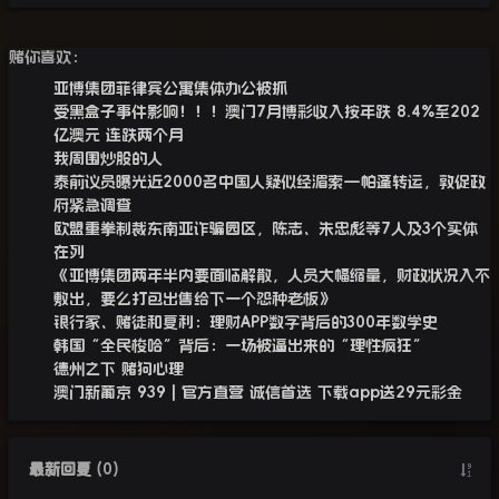
赌你喜欢：
亚博集团菲律宾公寓集体办公被抓
受黑盒子事件影响！！！澳门7月博彩收入按年跌 8.4%至202
亿澳元 连跌两个月
我周围炒股的人
泰前议员曝光近2000名中国人疑似经湄索—帕蓬转运，敦促政
府紧急调查
欧盟重拳制裁东南亚诈骗园区，陈志、朱忠彪等7人及3个实体
在列
《亚博集团两年半内要面临解散，人员大幅缩量，财政状况入不
敷出，要么打包出售给下一个怨种老板》
银行家、赌徒和复利：理财APP数字背后的300年数学史
韩国“全民梭哈”背后：一场被逼出来的“理性疯狂”
德州之下 赌狗心理
澳门新葡京 939 | 官方直营 诚信首选 下载app送29元彩金
最新回复
(
0
)