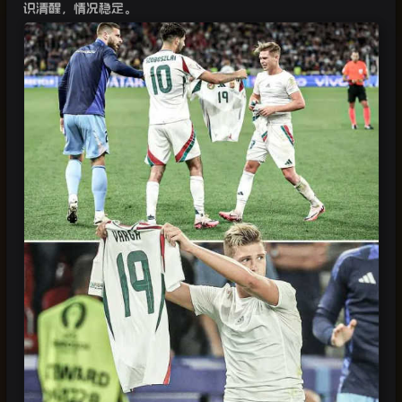
识清醒，情况稳定。