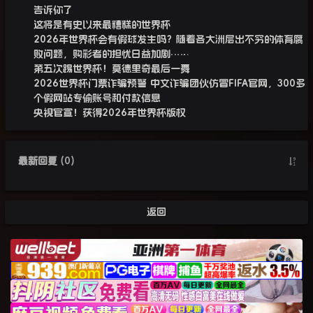
告诉你了
这将是有史以来最糟糕的世界杯
2026年世界杯会有假球发生吗？随着各大洲层出不穷的体育腐
败问题，购彩者的担忧日益加剧……
第五次踢世界杯！莫德里奇最后一舞
2026世界杯门票诈骗预警 中文诈骗团伙仿冒FIFA官网，300多
个假网站专偷账号和付款信息
央视官宣！获得2026年世界杯版权
最新回复
(
0
)
返回