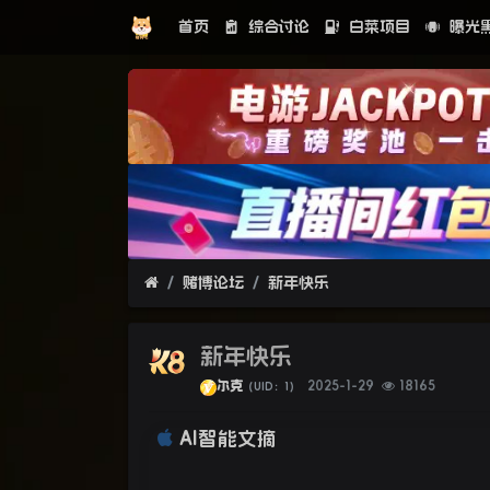
首页
综合讨论
白菜项目
曝光
赌博论坛
新年快乐
新年快乐
尔克
2025-1-29
18165
（UID：1）
AI智能文摘