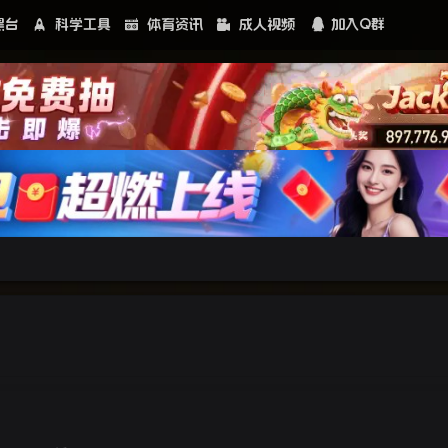
黑台
科学工具
体育资讯
成人视频
加入Q群