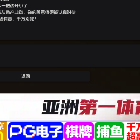
下一把该开小了
条灰色产业链，你的善意值得被认真对待
全线有毒，千万别吃！
返回