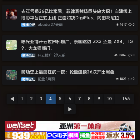
去年亏损26亿比索后，菲律宾赌场巨头放大招！自建线上
博彩平台正式上线 正面对决DigiPlus、冈田马尼拉
okada
27天前
1617
0
赌博论坛
曝光亚博开云世界杯推广，泰国这边 ZX3 还是 ZX4，TG
9，大龙猫部门。
开云推广
29天前
1806
0
赌博论坛
赌场史上最疯狂的一夜：轮盘连续26次开出黑色
轮盘
1月前
1821
0
赌博论坛
◀
1
2
3
4
5
6
7
8
9
10
...165
▶