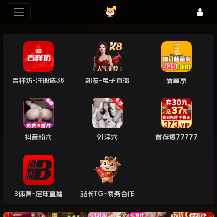
吉祥坊-注册送38
凯发-电子直播
新葡京
抖音粉穴
91淫穴
首存爆77777
B体育-足球直播
站长TG-商务合作