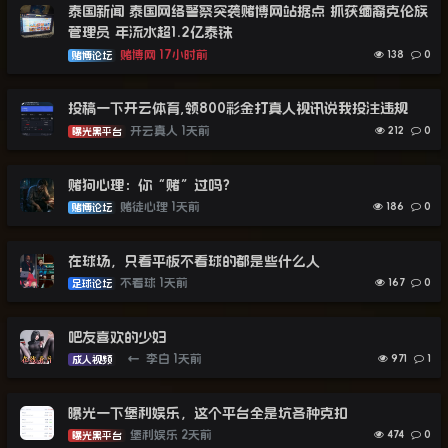
泰国新闻 泰国网络警察突袭赌博网站据点 抓获缅裔克伦族
管理员 年流水超1.2亿泰铢
赌博网
17小时前
138
0
赌博论坛
投稿一下开云体育,领800彩金打真人视讯说我投注违规
开云真人
1天前
212
0
曝光黑平台
赌狗心理：你“赌”过吗？
赌徒心理
1天前
186
0
赌博论坛
在球场，只看平板不看球的都是些什么人
不看球
1天前
167
0
足球论坛
吧友喜欢的少妇
←
李白
1天前
971
1
成人视频
曝光一下堡利娱乐，这个平台全是坑各种克扣
堡利娱乐
2天前
474
0
曝光黑平台