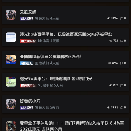
又欲又飒
鉴黄大师
4天前
1396
0
成人视频
曝光kb体育黑平台，玩极速百家乐和pg电子被黑款
kb体育
4天前
722
0
曝光黑平台
亚博集团菲律宾公寓集体办公被抓
亚博被抓
4天前
896
0
赌博论坛
曝光9u黑平台：规则藏猫腻 盈利就扣光
9u黑平台
5天前
812
0
曝光黑平台
好看的小穴
鉴黄大师
5天前
1995
0
成人视频
受黑盒子事件影响！！！澳门7月博彩收入按年跌 8.4%至
202亿澳元 连跌两个月