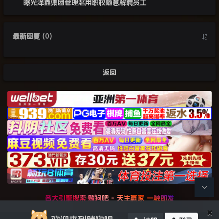
曝光泽鑫集团管理滥用职权随意解聘员工
最新回复
(
0
)
返回
各大引擎搜索·赌狗吧 - 天生赢家 一触即发
×