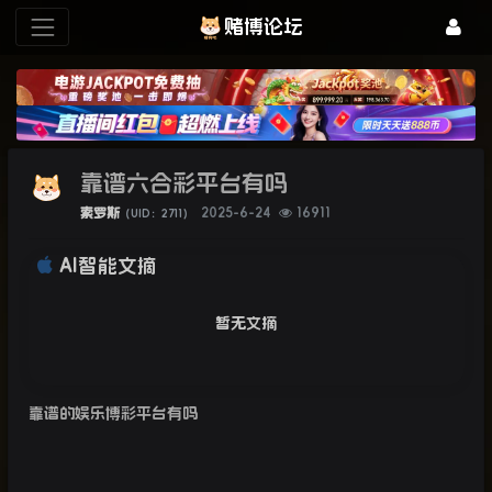
赌博论坛
靠谱六合彩平台有吗
索罗斯
2025-6-24
16911
（UID：2711）
AI智能文摘
暂无文摘
靠谱的娱乐博彩平台有吗