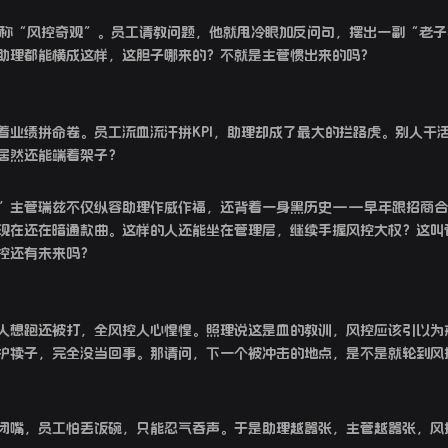
堪称“风控奇观”。员工请教问题，他就甩冷眼加反问句，摆出一副“老子
助理都能横成这样，这胆子哪来的？不就是主管惯出来的吗？
着业绩拼命卷。员工流血流汗拼KPI，助理却成了最大的拦路虎。别人干
居然还能端着架子？
”主管瑞兹不仅纵容助理作威作福，还背着一身黑历史——早年跟招商合
现在还在暗通款曲。这样的人还能坐在管理层，继续手握风控大权？这叫
控还有未来吗？
人想跑还被打，全风控人心惶惶。照理说这是血的教训，风控应该引以为
护犊子，完全没当回事。那请问，下一个被冲击的地点，是不是就轮到风
闭嘴，员工怕丢饭碗，只能忍气吞声。于是助理越嚣张，主管越嚣张，风