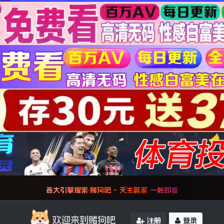
各大引擎搜索·赌狗吧 - 天生赢家 一触即发
欢迎来到赌狗吧
注册
登录