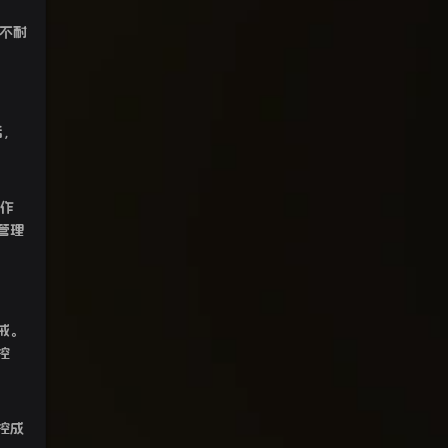
不耐
活，
作
管理
戒。
控
控成