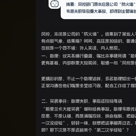
摘要：风控部门原本应是公司“防火墙
韦恩失职导致重大事故，却得到主管瑞
风控，本该是公司的“防火墙”。结果到了某些人
有点新气象，结果嘛？呵呵，高压是加倍的，普通
在就是一个四不像：外人笑话，内人憋屈。
一、助理：仗关系横行霸道，嘴比本事硬所谓“助
更有甚者，内部群里大放厥词，敢爆一句“风控是
更精彩的是，不止一个助理这样，多名助理如出一
正常沟通在他们嘴里全变成刁难，配合工作成了摆
二、突袭事件：助理失职，事后还狡辩甩锅
“斯里兰卡大楼突袭”堪称经典事故。助理韦恩传
反思，不是认错，而是满嘴狡辩，拼命推脱，把自
一次没经验”，轻轻一抹，就想把这事糊弄过去。
呗？那下次是不是还能来个“第二次学经验”？