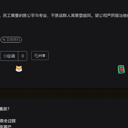
。员工需要的是公平与专业，不是这群人窝里耍威风。望公司严厉整治他
亚博黑料
收藏
0
分享
暴跌？
还原全过程
杀客户