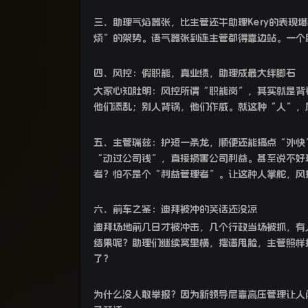
三、助理气焰嚣张，比主管还牛助理Kery的表现
烦”的架势。语气嚣张到连主管都得靠边站。一个
四、风控：假职能，真业绩，助理成最大绊脚石
大家心知肚明：风控所谓“职能岗”，其实就是背
他们添乱；别人背锅，他们作威。就这种“人”，
五、主管瑞兹：护短一条龙，顺便还能搞点“外快
“动过公司钱”，直接损害公司利益。甚至说不好
者？怕不是个“利益管理者”。让这种人掌舵，风
六、前车之鉴：迪拜被冲的笑话还没凉
迪拜场地前几日才被冲击，几个行政当场被抓，有
结果呢？助理们继续窝里横，摆谱甩脸，主管照样
了？
为什么没人敢举报？因为新领导层靠高压管理让人