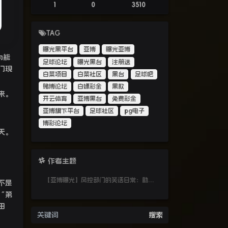
1
0
3510
TAG
曝光黑平台
亚博
曝光亚博
为能
足球论坛
曝光黑台
注册送
门现
白菜项目
白菜社区
黑台
足球吧
赌博论坛
白嫖彩金
黑款
来。
开云体育
亚博黑台
免费彩金
亚博旗下平台
足球社区
pg电子
博彩论坛
天。
作者主题
【亚博曝光】风控部门的笑话日常：助理横行、主管护短、员工全成炮灰
不是
“第
田
搜索