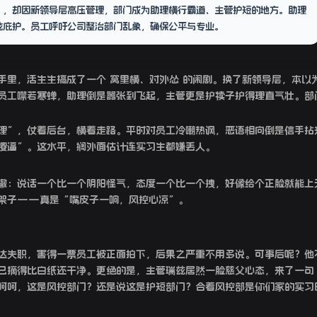
”，却因新领导层高压管理，部门成为助理横行霸道、主管护短的地方。助理
兹庇护。员工呼吁公司整治部门乱象，确保公平与专业。
手里，活生生搞成了一个 窝里横、对外怂 的闹剧。换了新领导层，本以
员工噤若寒蝉，助理倒是嚣张到飞起，主管更是护犊子护得理直气壮。部
理”，仗着后台，横着走路。平时对员工冷嘲热讽，恶语相向倒是信手拈
傻逼”。这水平，搁外面估计连实习生都嫌丢人。
辙：说话一个比一个阴阳怪气，态度一个比一个拽，好像给个正脸就能上
架子——真是“嘴皮子一响，风控心凉”。
达失职，害得一票员工被正面拍下，后果之严重不用多说。可事后呢？他
己摘得比白纸还干净。更绝的是，主管瑞兹居然一脸慈父心态，来了一句
呵呵，这是风控部门？还是说这是护短部门？合着风控部是你们家的实习