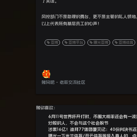
了笑话。
风控部门不是助理的舞台，更不是主管的私人领地
以上代表所有基层员工的心声！
亚博
亚博平台
曝光亚博
亚博体育
赌狗吧 - 老哥交流社区
赌你喜欢：
6月11号世界杯开打时，币圈大概率还会有一波
炒股的人，不会与这个社会脱节
涉案16亿！迪拜77集团覆灭记：40份判决书
曝光一下米兰体育/开云体育等接入真人的，点