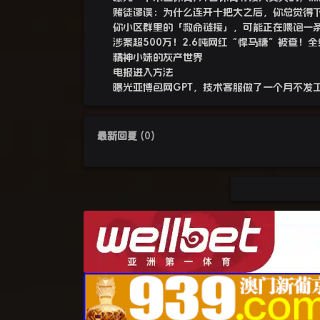
赌徒谬误：为什么连开十把大之后，你总觉得
你小区群里的「救命链接」，可能正在喂饱一
涉案超500万！2.6吨网红“悍马糖”被查！
精神小妹的灰产世界
电报进入方法
曝光亚博包网GPT，技术客服做了一个月不发
最新回复
(
0
)