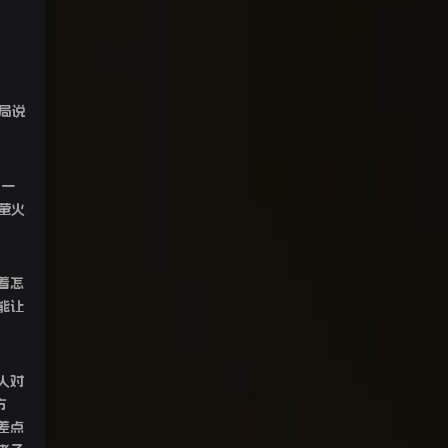
动局说
是一
萤火
着怎
能让
人对
方
差点