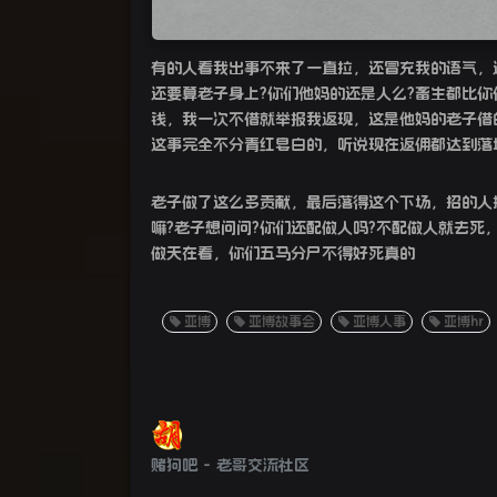
有的人看我出事不来了一直拉，还冒充我的语气，
还要算老子身上?你们他妈的还是人么?畜生都比你
钱，我一次不借就举报我返现，这是他妈的老子借
这事完全不分青红皂白的，听说现在返佣都达到落
老子做了这么多贡献，最后落得这个下场，招的人
嘛?老子想问问?你们还配做人吗?不配做人就去
做天在看，你们五马分尸不得好死真的
亚博
亚博故事会
亚博人事
亚博hr
赌狗吧 - 老哥交流社区