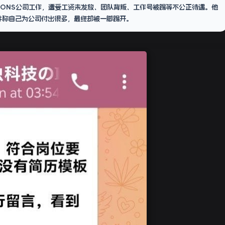
SOLUTIONS公司工作，遭受工资未发放、团队背叛、工作号被踢等不公正待遇。他
并称自己为公司付出很多，最终却被一脚踢开。