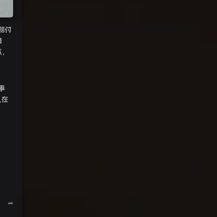
赔付
借
气，
事
人在
➦