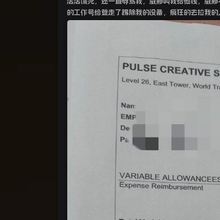
活活饿死，还一直辱骂我，威胁叫我给他钱，威胁
的工作号给登走了踢除我的设备，疯狂的去拉我的