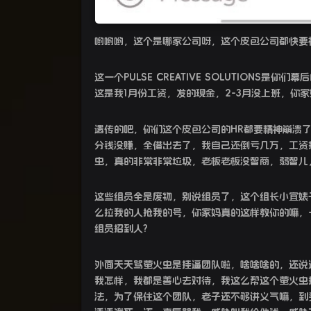
哟哟哟，这个是哪家公司呀，这个皮包公司都快要
这一个PULSE CREATIVE SOLUTION
这是我1月份工资，发的现金，2-3月没上班，你
遗传的吧，你们这个皮包公司的HR都要精神崩溃
分钱没赚，全借出去了，我自己还倒亏几万，工资提
虫，真的非常非常垃圾，老板老板没智商，弱智儿
这些组员全是废物，别说组员了，这个组长小宜婊
么拉我的人抢我的号，你家妈真的这样教你的嘛，
组员招到人?
外面天天骂萤火虫是挂逼团队啦，啥啥啥的，还说
我怎样，我都是善心去对待，我这么帮这个萤火虫
法，为了保住这个团队，老子还不够讲义气嘛，到