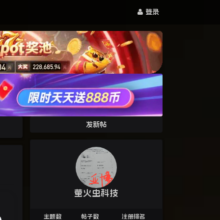
登录
发新帖
萤火虫科技
主题数
帖子数
注册排名