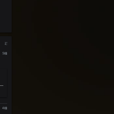
5
楼
4
楼