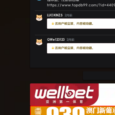
https://www.topdb99.com/?id=440
LUOXINZS
2月前
该用户被监禁，内容被隐藏。
QWe123123
2月前
该用户被监禁，内容被隐藏。