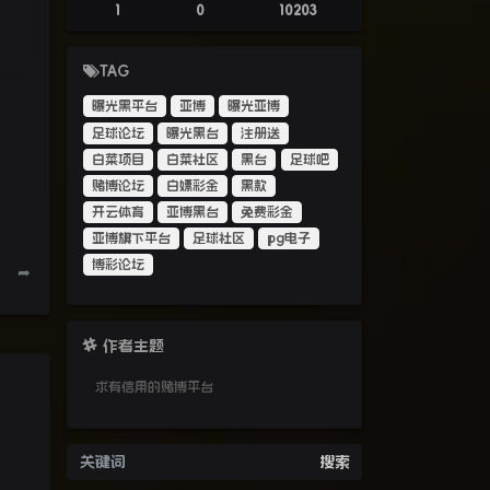
1
0
10203
TAG
曝光黑平台
亚博
曝光亚博
足球论坛
曝光黑台
注册送
白菜项目
白菜社区
黑台
足球吧
赌博论坛
白嫖彩金
黑款
开云体育
亚博黑台
免费彩金
亚博旗下平台
足球社区
pg电子
博彩论坛
➦
作者主题
求有信用的赌博平台
搜索